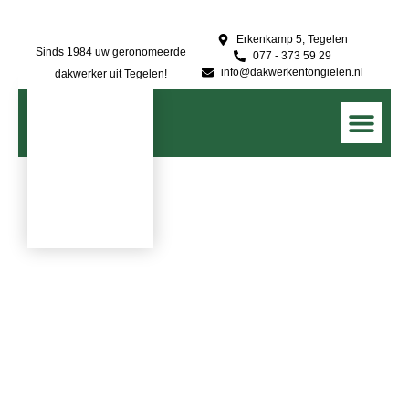
Erkenkamp 5, Tegelen
Sinds 1984 uw geronomeerde
077 - 373 59 29
info@dakwerkentongielen.nl
dakwerker uit Tegelen!
Onze dien
Onze proj
Meer over
Professionele
dakrenovatie
in Limburg en
omgeving.